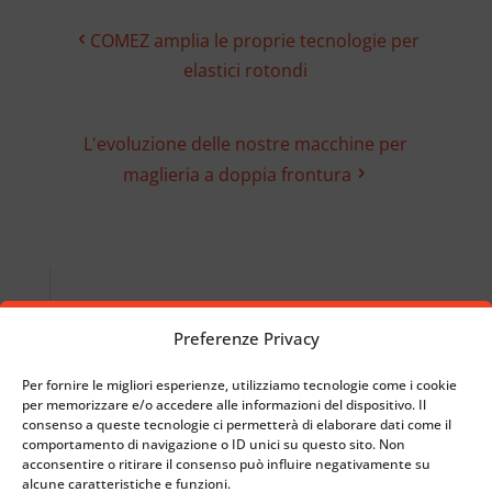
COMEZ amplia le proprie tecnologie per
elastici rotondi
L'evoluzione delle nostre macchine per
maglieria a doppia frontura
Preferenze Privacy
Per fornire le migliori esperienze, utilizziamo tecnologie come i cookie
Articoli recenti
per memorizzare e/o accedere alle informazioni del dispositivo. Il
consenso a queste tecnologie ci permetterà di elaborare dati come il
Nasce LAB1887: l’innovazione prende forma
comportamento di navigazione o ID unici su questo sito. Non
acconsentire o ritirare il consenso può influire negativamente su
30 Ottobre 2025
alcune caratteristiche e funzioni.