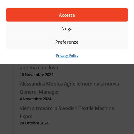
Da Comez International a Jakob Muller Italy:
identità più forte, stessa passione e
Accetta
competenza
1 Aprile 2025
Nega
Nuova opportunità lavorativa come Tecnico
Preferenze
trasfertista (m/f)
22 Gennaio 2025
Privacy Policy
Un altro percorso formativo di successo si è
appena concluso!
18 Novembre 2024
Alessandra Modica Agnello nominata nuovo
General Manager
4 Novembre 2024
Vieni a trovarci a Swedish Textile Machine
Expo!
29 Ottobre 2024