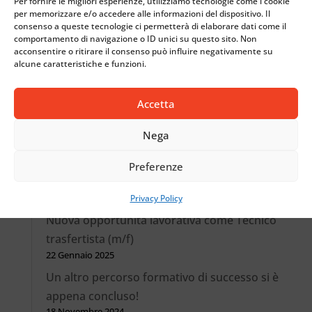
Per fornire le migliori esperienze, utilizziamo tecnologie come i cookie
per memorizzare e/o accedere alle informazioni del dispositivo. Il
consenso a queste tecnologie ci permetterà di elaborare dati come il
comportamento di navigazione o ID unici su questo sito. Non
acconsentire o ritirare il consenso può influire negativamente su
alcune caratteristiche e funzioni.
Articoli recenti
Accetta
Nasce LAB1887: l’innovazione prende forma
30 Ottobre 2025
Nega
Da Comez International a Jakob Muller Italy:
identità più forte, stessa passione e
Preferenze
competenza
1 Aprile 2025
Privacy Policy
Nuova opportunità lavorativa come Tecnico
trasfertista (m/f)
22 Gennaio 2025
Un altro percorso formativo di successo si è
appena concluso!
18 Novembre 2024