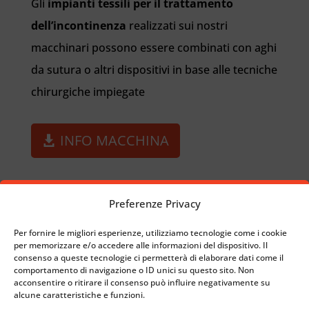
Gli
impianti tessili per il trattamento
dell’incontinenza
realizzati sui nostri
macchinari possono essere combinati con aghi
da sutura o altri dispositivi in base alle tecniche
chirurgiche impiegate
INFO MACCHINA
Preferenze Privacy
Per fornire le migliori esperienze, utilizziamo tecnologie come i cookie
per memorizzare e/o accedere alle informazioni del dispositivo. Il
LEGAMENTO ARTIFICIALE
consenso a queste tecnologie ci permetterà di elaborare dati come il
comportamento di navigazione o ID unici su questo sito. Non
acconsentire o ritirare il consenso può influire negativamente su
TORNA A CHIRURGICO
alcune caratteristiche e funzioni.